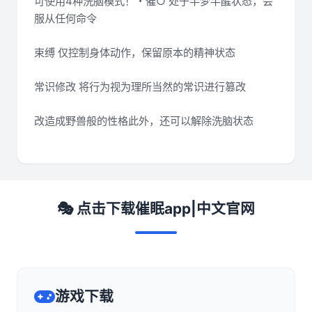
可使用4种洗脑模式！・催○ 处于半梦半醒状态，会
服从任何命令
束缚 仅控制身体动作，保留原本的精神状态
常识修改 将行为视为理所当然的常识进行篡改
改造成野兽般的性格此外，还可以解除洗脑状态
🎭 点击下载催眠app|中文官网
游戏下载