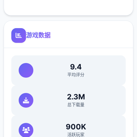
客服支持
游戏数据
参数未调整，角色可能容易起飞
反馈与问题报告请通过Discord服务器提交
（正式版发布前仅限支援者访问,自由度
9.4
MAX！
平均评分
最近在漫画或CG合集中常见的“催眠APP公
寓”，难道你不想试试看吗…
2.3M
总下载量
这款游戏高度还原了使用催眠APP进行t教的真
实体验，是一款沉浸式模拟游戏！并非固定流
程的被动观赏，而是让你化身主角，随心所欲
900K
地t教女孩！
活跃玩家