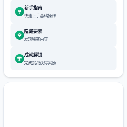
现在可以进行床戏教学了
新手指南
体育仓库和保健室均可触发chuang戏，但目
快速上手基础操作
前体育仓库尚未实装
隐藏要素
保健室原本计划在特定时机解锁，但为方便进
发现秘密内容
度报告版体验，现调整为角色等级≥10时开放
成就解锁
完成挑战获得奖励
新增毛剃除功能
现在可以用剃刀自由修剪毛形状
该功能其实早已开发完成，但因未添加到UI
中，此前无法在正式游戏中使用。
由于剃刀加入物品栏会导致道具过多，目前暂
快速下载 催眠app|中文官网
需通过涂鸦功能面板使用（未来可能调整）