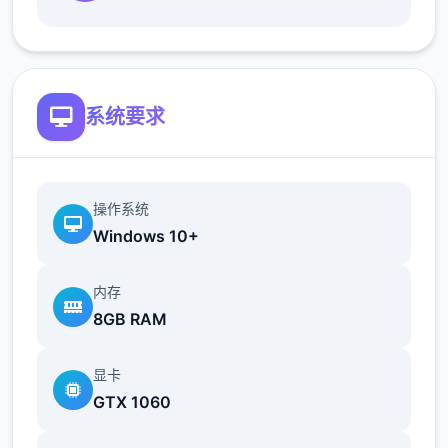
根据不同玩法，女主角会通过丰富的台词和动
画给予多样反馈
相较于前作《用洗脑APP对高傲大小姐为所欲
系统要求
为的模拟游戏》，本作全面升级！
新增语、换装等系统及追加姿势，自由度大幅
提升！t教系统
操作系统
Windows 10+
可在无人的走廊、教学楼后、体育仓库等各种
场景中进行调教（目前开发中）
内存
8GB RAM
显卡
GTX 1060