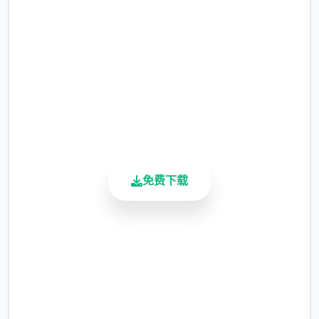
完整版游戏，免费体验
涂鸦功能原计划高等级解锁，但进度报告版中
等级≥20即可使用
2.3M+
总下载量
※注意
：暂无毛发再生功能，若需恢复原状，
4.9/5
请删除SavedImage文件夹
用户评分
900K+
其他注意事项
活跃用户
与前作相比，当前版本运行可能较卡顿，正式
版将进行优化
免费下载
可体验至t教等级30
开放场景：走廊、教室、校舍后、保健室
安全下载
洗脑模式支持催眠和束缚玩法
高速安装
完全免费